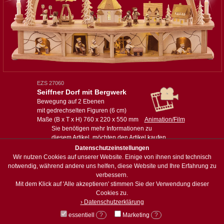
EZS 27060
Seiffner Dorf mit Bergwerk
Bewegung auf 2 Ebenen
mit gedrechselten Figuren (6 cm)
Maße (B x T x H) 760 x 220 x 550 mm
Animation/Film
Sie benötigen mehr Informationen zu
diesem Artikel, möchten den Artikel kaufen
oder haben eine spezielle Anfrage:
Datenschutzeinstellungen
Wir nutzen Cookies auf unserer Website. Einige von ihnen sind technisch
Anfrage zum Artikel
notwendig, während andere uns helfen, diese Website und Ihre Erfahrung zu
verbessern.
Mit dem Klick auf 'Alle akzeptieren' stimmen Sie der Verwendung dieser
zum Sortiment
Cookies zu.
› Datenschutzerklärung
essentiell
?
Marketing
?
© Holzwerkstatt Weisbach