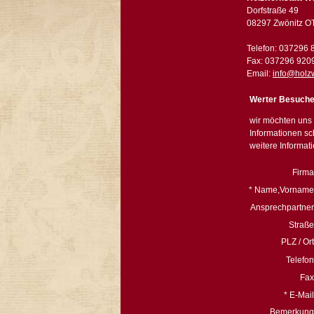
Dorfstraße 49
08297 Zwönitz OT
Telefon: 037296 
Fax: 037296 920
Email:
info@holzw
Werter Besuche
wir möchten uns 
Informationen sc
weitere Informat
Firma
* Name,Vorname
Ansprechpartner
Straße
PLZ / Ort
Telefon
Fax
* E-Mail
Bemerkung