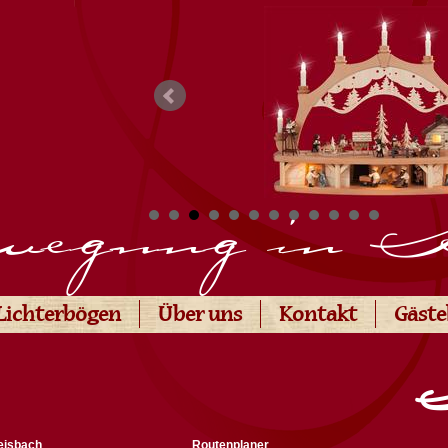
egung in 
Lichterbögen
Über uns
Kontakt
Gäst
eisbach
Routenplaner