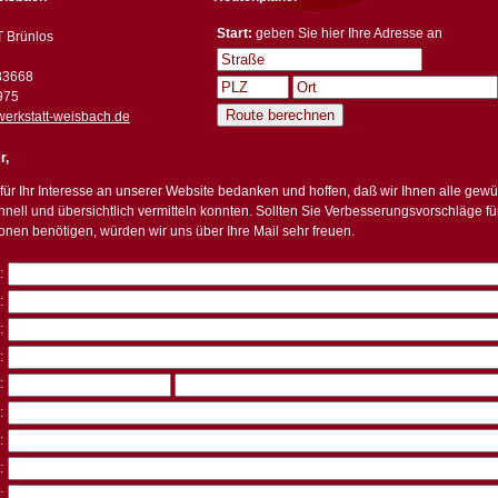
Start:
geben Sie hier Ihre Adresse an
 Brünlos
83668
975
erkstatt-weisbach.de
r,
für Ihr Interesse an unserer Website bedanken und hoffen, daß wir Ihnen alle gew
hnell und übersichtlich vermitteln konnten. Sollten Sie Verbesserungsvorschläge f
ionen benötigen, würden wir uns über Ihre Mail sehr freuen.
:
:
:
:
:
:
:
:
: