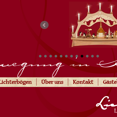
egung in 
Lichterbögen
Über uns
Kontakt
Gäst
Lic
L