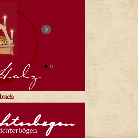
Holz
ebuch
hterbögen
ichterbögen