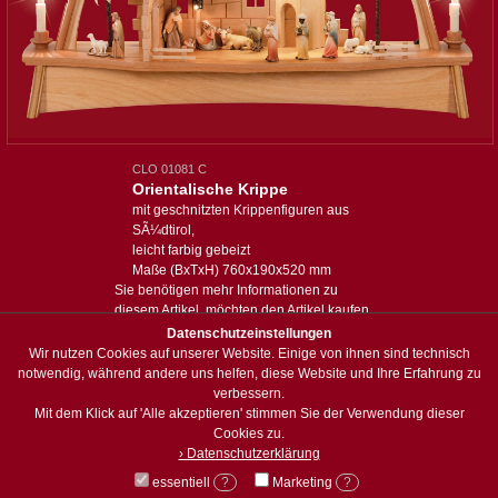
CLO 01081 C
Orientalische Krippe
mit geschnitzten Krippenfiguren aus
SÃ¼dtirol,
leicht farbig gebeizt
Maße (BxTxH) 760x190x520 mm
Sie benötigen mehr Informationen zu
diesem Artikel, möchten den Artikel kaufen
oder haben eine spezielle Anfrage:
Datenschutzeinstellungen
Wir nutzen Cookies auf unserer Website. Einige von ihnen sind technisch
Anfrage zum Artikel
notwendig, während andere uns helfen, diese Website und Ihre Erfahrung zu
verbessern.
Mit dem Klick auf 'Alle akzeptieren' stimmen Sie der Verwendung dieser
zum Sortiment
Cookies zu.
› Datenschutzerklärung
essentiell
?
Marketing
?
© Holzwerkstatt Weisbach