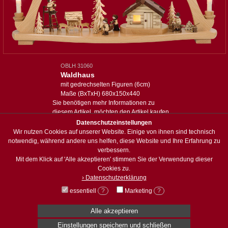
OBLH 31060
Waldhaus
mit gedrechselten Figuren (6cm)
Maße (BxTxH) 680x150x440
Sie benötigen mehr Informationen zu
diesem Artikel, möchten den Artikel kaufen
oder haben eine spezielle Anfrage:
Datenschutzeinstellungen
Wir nutzen Cookies auf unserer Website. Einige von ihnen sind technisch
Anfrage zum Artikel
notwendig, während andere uns helfen, diese Website und Ihre Erfahrung zu
verbessern.
Mit dem Klick auf 'Alle akzeptieren' stimmen Sie der Verwendung dieser
zum Sortiment
Cookies zu.
› Datenschutzerklärung
essentiell
?
Marketing
?
© Holzwerkstatt Weisbach
Dorfstraße 49 · 08297 Zwßnitz/OT Brünlos
Alle akzeptieren
info@holzwerkstatt-weisbach.de
Einstellungen speichern und schließen